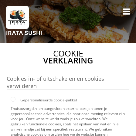
IRATA SUSHI
COOKIE
VERKLARING
Cookies in- of uitschakelen en cookies
verwijderen
Gepersonaliseerde cookie-pakket
Thuisbezorgd.nl en aangesloten externe partijen tonen je
gepersonaliseerde advertenties, die naar onze mening relevant zijn
voor jou. Onze website werkt zoals je zou verwachten. We
gebruiken functionele cookies, zoals het opslaan van wat er in je
winkelmandje zat bij een specifiek restaurant. We gebruiken
analytische cookies om te zien hoe we de website kunnen