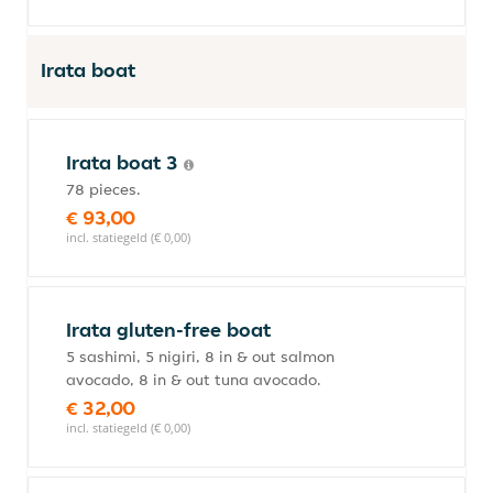
Irata boat
Irata boat 3
78 pieces.
€ 93,00
incl. statiegeld (€ 0,00)
Irata gluten-free boat
5 sashimi, 5 nigiri, 8 in & out salmon
avocado, 8 in & out tuna avocado.
€ 32,00
incl. statiegeld (€ 0,00)