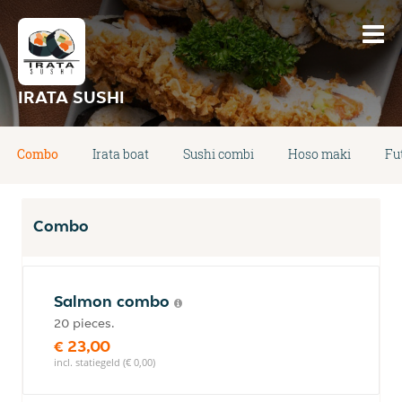
IRATA SUSHI
Combo
Irata boat
Sushi combi
Hoso maki
Fu
Combo
Salmon combo
20 pieces.
€ 23,00
incl. statiegeld (€ 0,00)