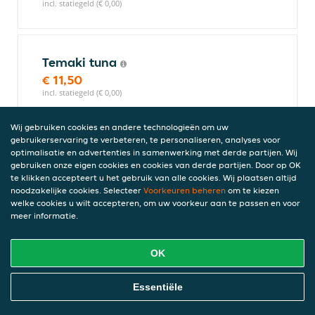
incl. statiegeld (€ 0,00)
Temaki tuna
€ 11,50
incl. statiegeld (€ 0,00)
Wij gebruiken cookies en andere technologieën om uw
gebruikerservaring te verbeteren, te personaliseren, analyses voor
Temaki salmon
optimalisatie en advertenties in samenwerking met derde partijen. Wij
gebruiken onze eigen cookies en cookies van derde partijen. Door op OK
€ 11,00
te klikken accepteert u het gebruik van alle cookies. Wij plaatsen altijd
incl. statiegeld (€ 0,00)
noodzakelijke cookies. Selecteer
Voorkeuren beheren
om te kiezen
welke cookies u wilt accepteren, om uw voorkeur aan te passen en voor
meer informatie.
Salads
OK
Online Eten Bestellen
Essentiële
Sake butsu
€ 12,50